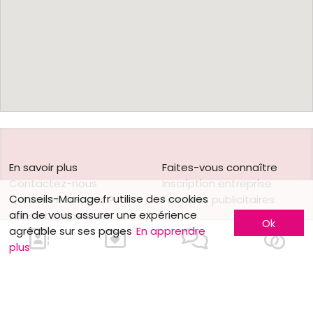
En savoir plus
Faites-vous connaître
Contactez-nous
Inscription entreprise
Conseils-Mariage.fr utilise des cookies
Qui sommes-nous ?
Formules publicitaires
afin de vous assurer une expérience
Jobs et stages
Ok
agréable sur ses pages
En apprendre
Partenaires
plus
Mentions légales
Suivez-nous sur
Nos autres sites
Facebook
Mariage.be
Instagram
Mariage.lu