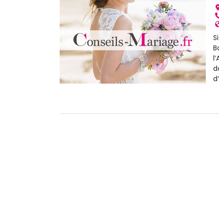
S
B
l
d
d