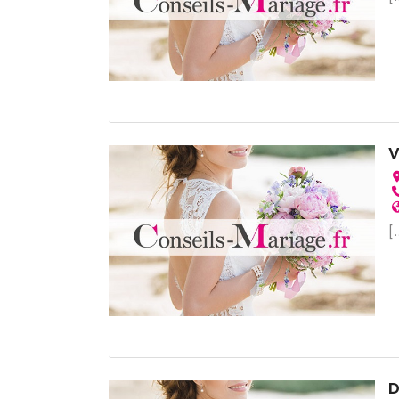
V
[.
D