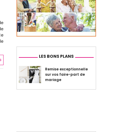
de
de
Ce
le
LES BONS PLANS
s
Remise exceptionnelle
sur vos faire-part de
mariage