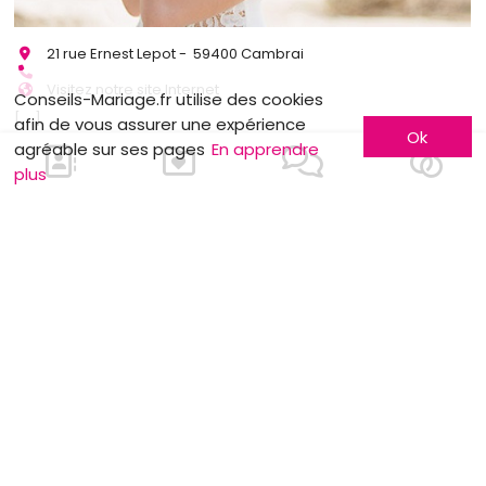
21 rue Ernest Lepot - 59400 Cambrai
Visitez notre site Internet
Conseils-Mariage.fr utilise des cookies
[...]
afin de vous assurer une expérience
Ok
agréable sur ses pages
En apprendre
plus
-5% avec LA carte Conseils-Mariage.fr
Plus d'informations
1
2
Je m'inscris !