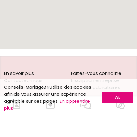
En savoir plus
Faites-vous connaître
Contactez-nous
Inscription entreprise
Conseils-Mariage.fr utilise des cookies
Qui sommes-nous ?
Formules publicitaires
afin de vous assurer une expérience
Jobs et stages
Ok
agréable sur ses pages
En apprendre
Partenaires
plus
Mentions légales
Suivez-nous sur
Nos autres sites
Facebook
Mariage.be
Instagram
Mariage.lu