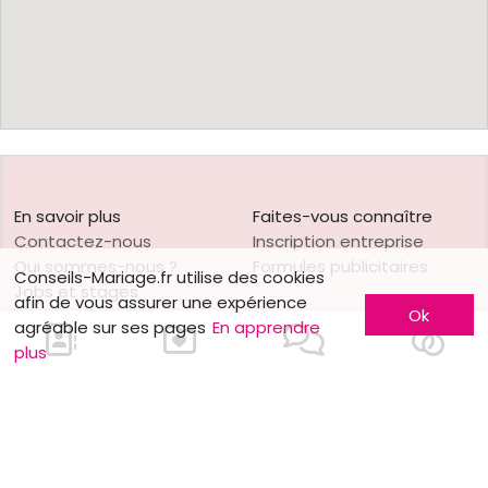
En savoir plus
Faites-vous connaître
Contactez-nous
Inscription entreprise
Qui sommes-nous ?
Formules publicitaires
Conseils-Mariage.fr utilise des cookies
Jobs et stages
afin de vous assurer une expérience
Ok
Partenaires
agréable sur ses pages
En apprendre
Mentions légales
plus
Suivez-nous sur
Nos autres sites
Facebook
Mariage.be
Instagram
Mariage.lu
Huwelijk.be