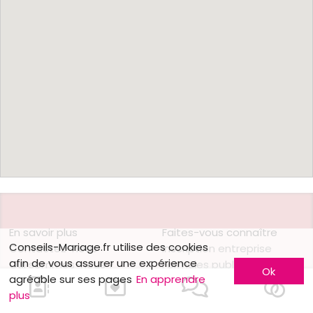
En savoir plus
Faites-vous connaître
Conseils-Mariage.fr utilise des cookies
Contactez-nous
Inscription entreprise
afin de vous assurer une expérience
Qui sommes-nous ?
Formules publicitaires
Ok
agréable sur ses pages
En apprendre
Jobs et stages
plus
Nous contacter
Partenaires
Mentions légales