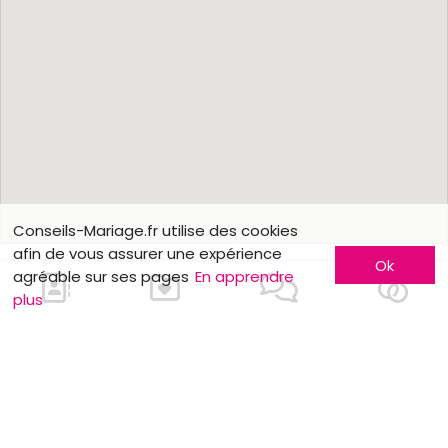
Conseils-Mariage.fr utilise des cookies
afin de vous assurer une expérience
Ok
agréable sur ses pages
En apprendre
plus
Nous contacter
En savoir plus
Faites-vous connaître
Contactez-nous
Inscription entreprise
Qui sommes-nous ?
Formules publicitaires
Jobs et stages
Partenaires
Mentions légales