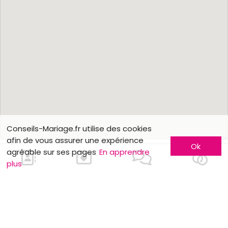
Conseils-Mariage.fr utilise des cookies
afin de vous assurer une expérience
Ok
agréable sur ses pages
En apprendre
plus
En savoir plus
Faites-vous connaître
Contactez-nous
Inscription entreprise
Qui sommes-nous ?
Formules publicitaires
Jobs et stages
Partenaires