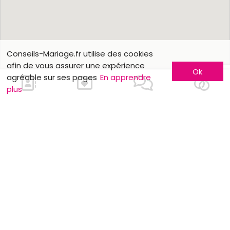
Conseils-Mariage.fr utilise des cookies
afin de vous assurer une expérience
Ok
agréable sur ses pages
En apprendre
plus
Nous contacter
En savoir plus
Faites-vous connaître
Contactez-nous
Inscription entreprise
Qui sommes-nous ?
Formules publicitaires
Jobs et stages
Partenaires
Mentions légales