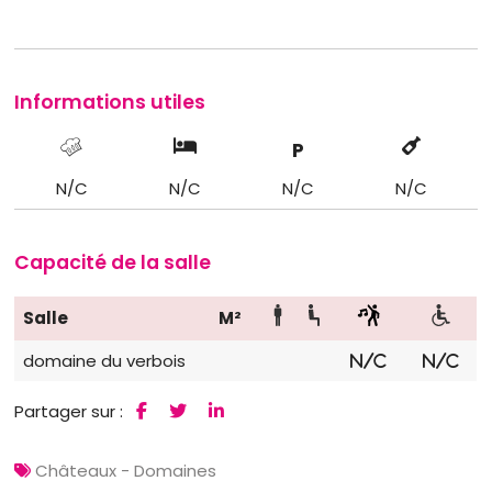
Informations utiles
P
N/C
N/C
N/C
N/C
Capacité de la salle
Salle
M²
domaine du verbois
N/C
N/C
Partager sur :
Châteaux - Domaines