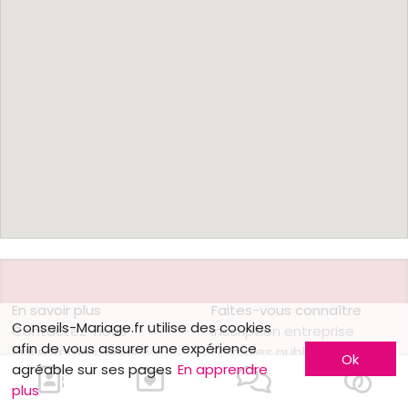
En savoir plus
Faites-vous connaître
Conseils-Mariage.fr utilise des cookies
Contactez-nous
Inscription entreprise
afin de vous assurer une expérience
Qui sommes-nous ?
Formules publicitaires
Ok
agréable sur ses pages
En apprendre
Jobs et stages
plus
Partenaires