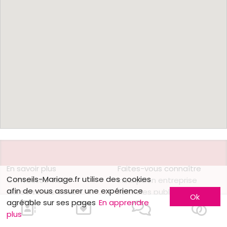
En savoir plus
Faites-vous connaître
Conseils-Mariage.fr utilise des cookies
Contactez-nous
Inscription entreprise
afin de vous assurer une expérience
Qui sommes-nous ?
Formules publicitaires
Ok
agréable sur ses pages
En apprendre
Jobs et stages
plus
Nous contacter
Partenaires
Mentions légales