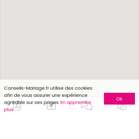
Conseils-Mariage.fr utilise des cookies
afin de vous assurer une expérience
Ok
agréable sur ses pages
En apprendre
plus
En savoir plus
Faites-vous connaître
Contactez-nous
Inscription entreprise
Qui sommes-nous ?
Formules publicitaires