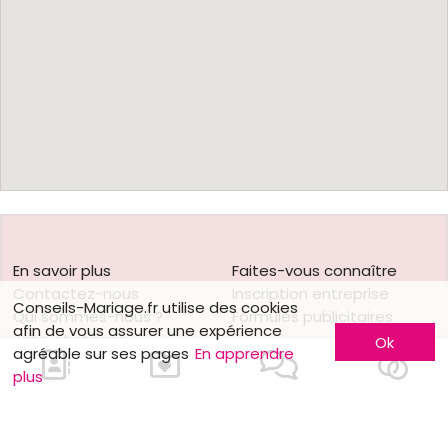
En savoir plus
Faites-vous connaître
Contactez-nous
Inscription entreprise
Conseils-Mariage.fr utilise des cookies
Qui sommes-nous ?
Formules publicitaires
afin de vous assurer une expérience
Jobs et stages
Ok
agréable sur ses pages
En apprendre
Partenaires
plus
Mentions légales
Suivez-nous sur
Nos autres sites