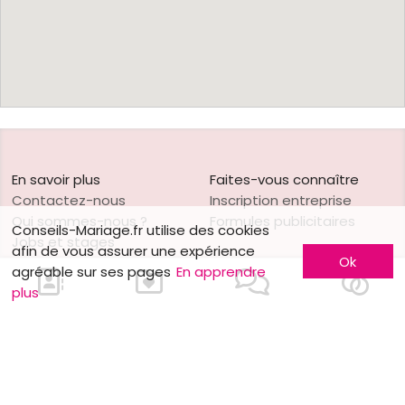
En savoir plus
Faites-vous connaître
Contactez-nous
Inscription entreprise
Qui sommes-nous ?
Formules publicitaires
Conseils-Mariage.fr utilise des cookies
Jobs et stages
afin de vous assurer une expérience
Ok
Partenaires
agréable sur ses pages
En apprendre
Mentions légales
plus
Suivez-nous sur
Nos autres sites
Facebook
Mariage.be
Instagram
Mariage.lu
Huwelijk.be