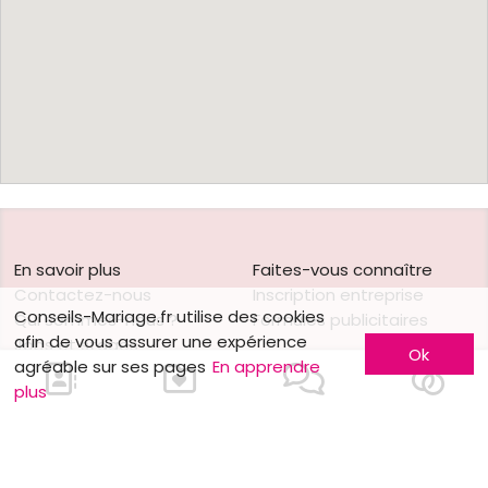
En savoir plus
Faites-vous connaître
Contactez-nous
Inscription entreprise
Conseils-Mariage.fr utilise des cookies
Qui sommes-nous ?
Formules publicitaires
afin de vous assurer une expérience
Jobs et stages
Ok
agréable sur ses pages
En apprendre
Partenaires
plus
Nous contacter
Mentions légales
Suivez-nous sur
Nos autres sites
Facebook
Mariage.be