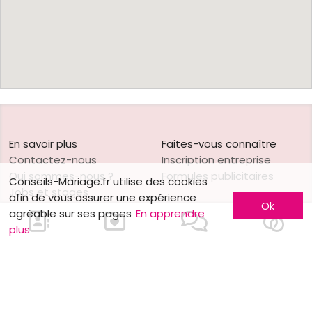
En savoir plus
Faites-vous connaître
Contactez-nous
Inscription entreprise
Qui sommes-nous ?
Formules publicitaires
Conseils-Mariage.fr utilise des cookies
Jobs et stages
afin de vous assurer une expérience
Ok
Partenaires
agréable sur ses pages
En apprendre
Mentions légales
plus
Suivez-nous sur
Nos autres sites
Facebook
Mariage.be
Instagram
Mariage.lu
Huwelijk.be