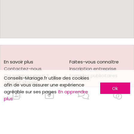
En savoir plus
Faites-vous connaître
Contactez-nous
Inscription entreprise
Qui sommes-nous ?
Formules publicitaires
Conseils-Mariage.fr utilise des cookies
Jobs et stages
afin de vous assurer une expérience
Ok
Partenaires
agréable sur ses pages
En apprendre
Mentions légales
plus
Suivez-nous sur
Nos autres sites
Facebook
Mariage.be
Instagram
Mariage.lu
Huwelijk.be