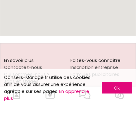
En savoir plus
Faites-vous connaître
Contactez-nous
Inscription entreprise
Qui sommes-nous ?
Formules publicitaires
Conseils-Mariage.fr utilise des cookies
Jobs et stages
afin de vous assurer une expérience
Ok
Partenaires
agréable sur ses pages
En apprendre
Mentions légales
plus
Suivez-nous sur
Nos autres sites
Facebook
Mariage.be
Instagram
Mariage.lu
Huwelijk.be