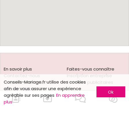
En savoir plus
Faites-vous connaître
Contactez-nous
Inscription entreprise
Conseils-Mariage.fr utilise des cookies
Qui sommes-nous ?
Formules publicitaires
afin de vous assurer une expérience
Jobs et stages
Ok
agréable sur ses pages
En apprendre
Partenaires
plus
Mentions légales
Suivez-nous sur
Nos autres sites
Facebook
Mariage.be
Instagram
Mariage.lu