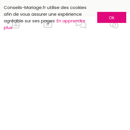
Conseils-Mariage.fr utilise des cookies
afin de vous assurer une expérience
Ok
agréable sur ses pages
En apprendre
plus
Nous contacter
En savoir plus
Faites-vous connaître
Contactez-nous
Inscription entreprise
Qui sommes-nous ?
Formules publicitaires
Jobs et stages
Partenaires
Mentions légales
Suivez-nous sur
Nos autres sites
Facebook
Mariage.be
Instagram
Mariage.lu
Huwelijk.be