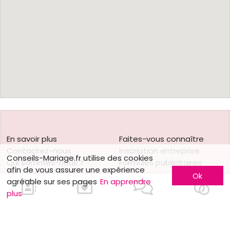
En savoir plus
Faites-vous connaître
Contactez-nous
Inscription entreprise
Conseils-Mariage.fr utilise des cookies
Qui sommes-nous ?
Formules publicitaires
afin de vous assurer une expérience
Jobs et stages
Ok
agréable sur ses pages
En apprendre
Partenaires
plus
Mentions légales
Suivez-nous sur
Nos autres sites