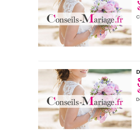
C
D
D