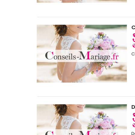
C
C
D
D