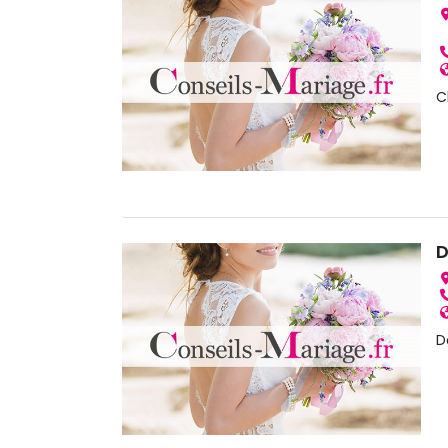
C
D
D