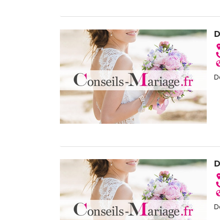
D
D
D
D