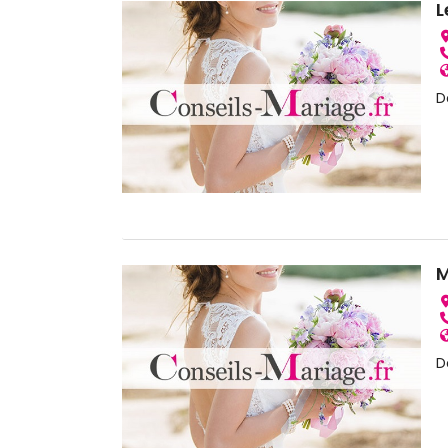
L
D
M
D