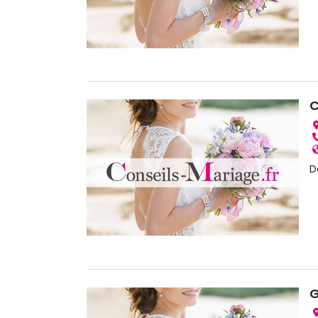
C
D
G