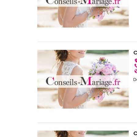
C
D
C